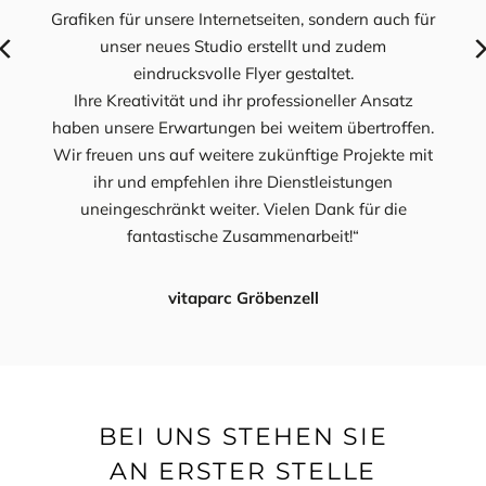
ell
Grafiken für unsere Internetseiten, sondern auch für
unser neues Studio erstellt und zudem
Neuau
re
eindrucksvolle Flyer gestaltet.
Desig
ie hat
Ihre Kreativität und ihr professioneller Ansatz
un
ter
haben unsere Erwartungen bei weitem übertroffen.
Ände
e
Wir freuen uns auf weitere zukünftige Projekte mit
eng
und
ihr und empfehlen ihre Dienstleistungen
 für
uneingeschränkt weiter. Vielen Dank für die
lle
fantastische Zusammenarbeit!“
beit!“
vitaparc Gröbenzell
BEI UNS STEHEN SIE
AN ERSTER STELLE