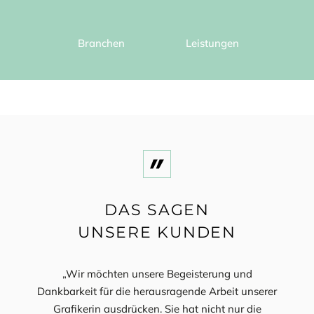
Branchen
Leistungen
DAS SAGEN
UNSERE KUNDEN
„Wir möchten unsere Begeisterung und
„Auf U
sere
Dankbarkeit für die herausragende Arbeit unserer
nur pü
Ihre
Grafikerin ausdrücken. Sie hat nicht nur die
au